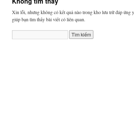
Không tìm thấy
dung
Xin lỗi, nhưng không có kết quả nào trong kho lưu trữ đáp ứng y
giúp bạn tìm thấy bài viết có liên quan.
Tìm
kiếm
cho: